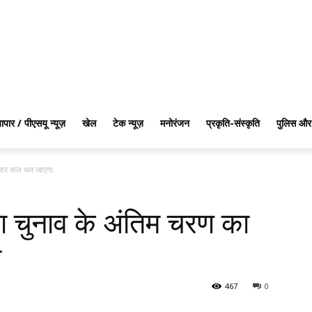
यापार / पीएसयू न्यूज़
खेल
टेक न्यूज़
मनोरंजन
प्रकृति-संस्कृति
पुलिस और
्रचार कल थम जाएगा
भा चुनाव के अंतिम चरण का
ा
467
0