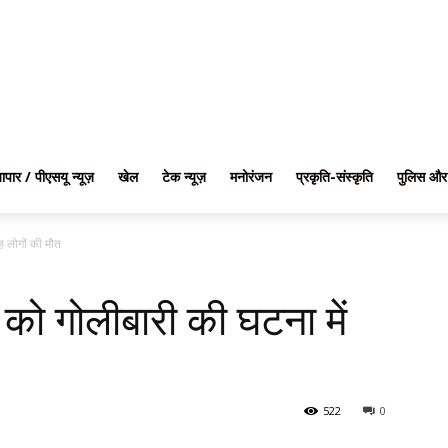
यापार / पीएसयू न्यूज़
खेल
टेक न्यूज़
मनोरंजन
प्रकृति-संस्कृति
पुलिस और
छह लोगों की मौत
र को गोलीबारी की घटना में
522
0