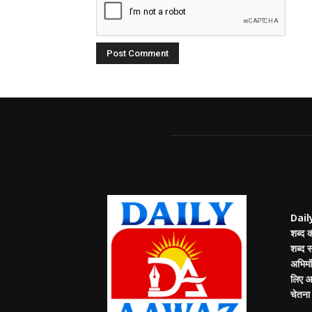
Daily
शब्द 
शब्द 
अभिमंत
लिए आप
चेतना म