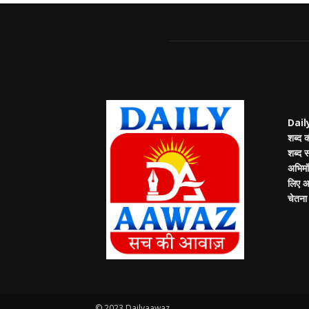
Daily
शब्द 
शब्द 
अभिमंत
लिए आप
चेतना म
© 2023 Dailyaawaz