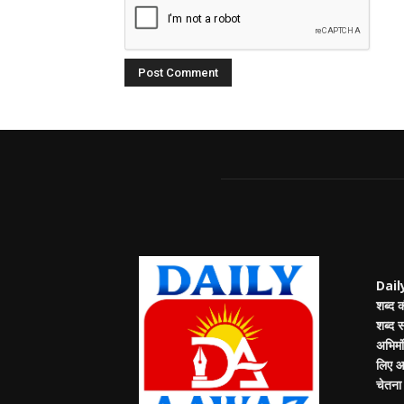
Daily
शब्द 
शब्द 
अभिमंत
लिए आप
चेतना म