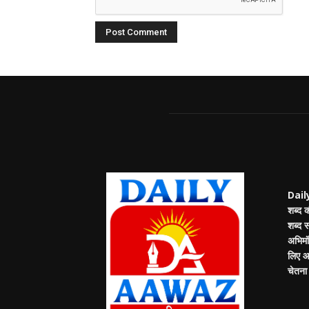
Daily
शब्द 
शब्द 
अभिमंत
लिए आप
चेतना म