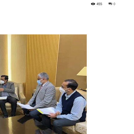
455
0