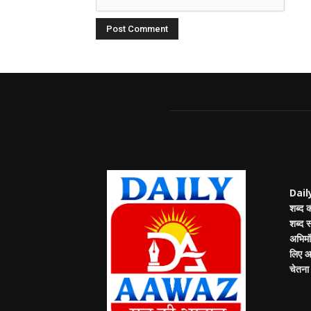
Daily
शब्द 
शब्द 
अभिमंत
लिए आप
चेतना म