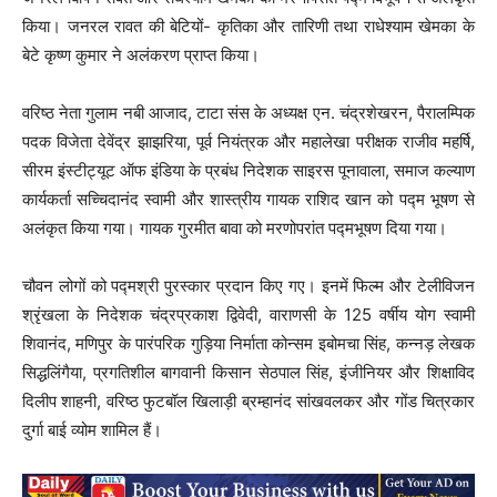
किया। जनरल रावत की बेटियों- कृतिका और तारिणी तथा राधेश्याम खेमका के
बेटे कृष्ण कुमार ने अलंकरण प्राप्त किया।
वरिष्‍ठ नेता गुलाम नबी आजाद, टाटा संस के अध्यक्ष एन. चंद्रशेखरन, पैरालम्‍पिक
पदक विजेता देवेंद्र झाझरिया, पूर्व नियंत्रक और महालेखा परीक्षक राजीव महर्षि,
सीरम इंस्टीट्यूट ऑफ इंडिया के प्रबंध निदेशक साइरस पूनावाला, समाज कल्याण
कार्यकर्ता सच्चिदानंद स्वामी और शास्त्रीय गायक राशिद खान को पद्म भूषण से
अलंकृत किया गया। गायक गुरमीत बावा को मरणोपरांत पद्मभूषण दिया गया।
चौवन लोगों को पद्मश्री पुरस्कार प्रदान किए गए। इनमें फिल्म और टेलीविजन
श्रृंखला के निदेशक चंद्रप्रकाश द्विवेदी, वाराणसी के 125 वर्षीय योग स्वामी
शिवानंद, मणिपुर के पारंपरिक गुड़िया निर्माता कोन्‍सम इबोमचा सिंह, कन्नड़ लेखक
सिद्धलिंगैया, प्रगतिशील बागवानी किसान सेठपाल सिंह, इंजीनियर और शिक्षाविद
दिलीप शाहनी, वरिष्‍ठ फुटबॉल खिलाड़ी ब्रम्हानंद सांखवलकर और गोंड चित्रकार
दुर्गा बाई व्‍योम शामिल हैं।