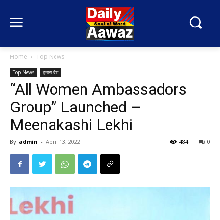
Home
Top News
Top News
हमारा देश
“All Women Ambassadors
Group” Launched –
Meenakashi Lekhi
By
admin
-
April 13, 2022
484
0